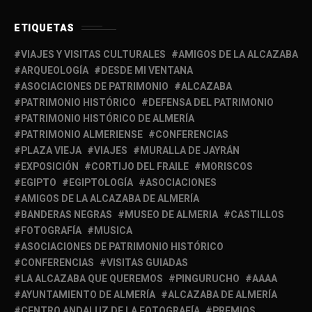
ETIQUETAS
VIAJES Y VISITAS CULTURALES
AMIGOS DE LA ALCAZABA
ARQUEOLOGÍA
DESDE MI VENTANA
ASOCIACIONES DE PATRIMONIO
ALCAZABA
PATRIMONIO HISTÓRICO
DEFENSA DEL PATRIMONIO
PATRIMONIO HISTÓRICO DE ALMERÍA
PATRIMONIO ALMERIENSE
CONFERENCIAS
PLAZA VIEJA
VIAJES
MURALLA DE JAYRÁN
EXPOSICIÓN
CORTIJO DEL FRAILE
MORISCOS
EGIPTO
EGIPTOLOGÍA
ASOCIACIONES
AMIGOS DE LA ALCAZABA DE ALMERÍA
BANDERAS NEGRAS
MUSEO DE ALMERIA
CASTILLOS
FOTOGRAFÍA
MUSICA
ASOCIACIONES DE PATRIMONIO HISTÓRICO
CONFERENCIAS
VISITAS GUIADAS
LA ALCAZABA QUE QUEREMOS
PINGURUCHO
AAAA
AYUNTAMIENTO DE ALMERÍA
ALCAZABA DE ALMERÍA
CENTRO ANDALUZ DE LA FOTOGRAFÍA
PREMIOS