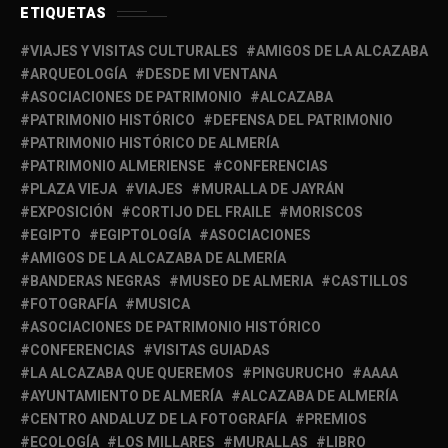
ETIQUETAS
VIAJES Y VISITAS CULTURALES
AMIGOS DE LA ALCAZABA
ARQUEOLOGÍA
DESDE MI VENTANA
ASOCIACIONES DE PATRIMONIO
ALCAZABA
PATRIMONIO HISTÓRICO
DEFENSA DEL PATRIMONIO
PATRIMONIO HISTÓRICO DE ALMERÍA
PATRIMONIO ALMERIENSE
CONFERENCIAS
PLAZA VIEJA
VIAJES
MURALLA DE JAYRÁN
EXPOSICIÓN
CORTIJO DEL FRAILE
MORISCOS
EGIPTO
EGIPTOLOGÍA
ASOCIACIONES
AMIGOS DE LA ALCAZABA DE ALMERÍA
BANDERAS NEGRAS
MUSEO DE ALMERIA
CASTILLOS
FOTOGRAFÍA
MUSICA
ASOCIACIONES DE PATRIMONIO HISTÓRICO
CONFERENCIAS
VISITAS GUIADAS
LA ALCAZABA QUE QUEREMOS
PINGURUCHO
AAAA
AYUNTAMIENTO DE ALMERÍA
ALCAZABA DE ALMERÍA
CENTRO ANDALUZ DE LA FOTOGRAFÍA
PREMIOS
ECOLOGÍA
LOS MILLARES
MURALLAS
LIBRO