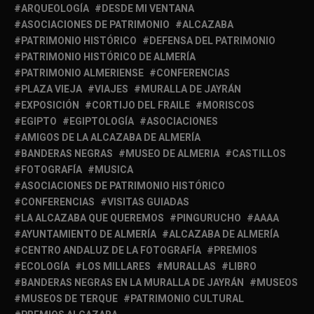
ARQUEOLOGÍA
DESDE MI VENTANA
ASOCIACIONES DE PATRIMONIO
ALCAZABA
PATRIMONIO HISTÓRICO
DEFENSA DEL PATRIMONIO
PATRIMONIO HISTÓRICO DE ALMERÍA
PATRIMONIO ALMERIENSE
CONFERENCIAS
PLAZA VIEJA
VIAJES
MURALLA DE JAYRÁN
EXPOSICIÓN
CORTIJO DEL FRAILE
MORISCOS
EGIPTO
EGIPTOLOGÍA
ASOCIACIONES
AMIGOS DE LA ALCAZABA DE ALMERÍA
BANDERAS NEGRAS
MUSEO DE ALMERIA
CASTILLOS
FOTOGRAFÍA
MUSICA
ASOCIACIONES DE PATRIMONIO HISTÓRICO
CONFERENCIAS
VISITAS GUIADAS
LA ALCAZABA QUE QUEREMOS
PINGURUCHO
AAAA
AYUNTAMIENTO DE ALMERÍA
ALCAZABA DE ALMERÍA
CENTRO ANDALUZ DE LA FOTOGRAFÍA
PREMIOS
ECOLOGÍA
LOS MILLARES
MURALLAS
LIBRO
BANDERAS NEGRAS EN LA MURALLA DE JAYRÁN
MUSEOS
MUSEOS DE TERQUE
PATRIMONIO CULTURAL