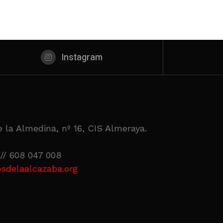
Instagram
 la Almedina, nº 16, CIS Almeraya.
// 608 047 008
sdelaalcazaba.org