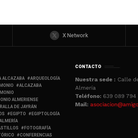
X Network
CONTACTO
A ALCAZABA
ARQUEOLOGÍA
Nuestra sede :
Calle de
IMONIO
ALCAZABA
Almería
IMONIO
Teléfono:
639 089 794 
ONIO ALMERIENSE
Mail:
asociacion@amigo
RALLA DE JAYRÁN
OS
EGIPTO
EGIPTOLOGÍA
 ALMERÍA
ASTILLOS
FOTOGRAFÍA
TÓRICO
CONFERENCIAS