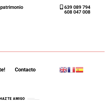
l patrimonio
639 089 794
608 047 008
te!
Contacto
HAZTE AMIGO