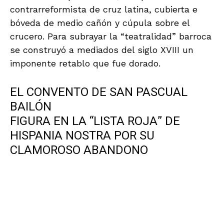
cristianos sacrificados en la guerra de las
Alpujarras. En 1691 comenzaban las obras, de
acuerdo con el proyecto del maestro granadino
Diego González. Con la desamortización del
siglo XIX una parte se dedicó a templo y la
otra se ha utilizado como hospital, colegio,
fábrica de harina, almacén y cuartel de la
guardia civil. Todos estos usos han estrechado
los lazos de la población que actualmente se
encuentra en un estado lamentable e incluso
aparece en la Lista Roja de Hispania Nostra
Foto de Jose Ángel Fernández
El profesor Joaquín Gaona nos habla de las