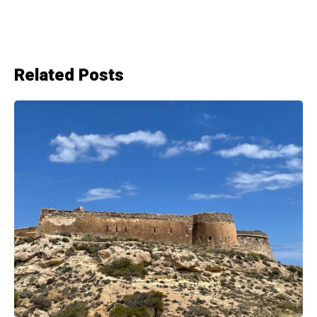
ETIQUETAS
VIAJES Y VISITAS CULTURALES
AMIGOS DE LA ALCAZABA
ARQUEOLOGÍA
DESDE MI VENTANA
ASOCIACIONES DE PATRIMONIO
ALCAZABA
PATRIMONIO HISTÓRICO
DEFENSA DEL PATRIMONIO
PATRIMONIO HISTÓRICO DE ALMERÍA
PATRIMONIO ALMERIENSE
CONFERENCIAS
PLAZA VIEJA
VIAJES
MURALLA DE JAYRÁN
EXPOSICIÓN
CORTIJO DEL FRAILE
MORISCOS
EGIPTO
EGIPTOLOGÍA
ASOCIACIONES
AMIGOS DE LA ALCAZABA DE ALMERÍA
BANDERAS NEGRAS
MUSEO DE ALMERIA
CASTILLOS
FOTOGRAFÍA
MUSICA
ASOCIACIONES DE PATRIMONIO HISTÓRICO
CONFERENCIAS
VISITAS GUIADAS
LA ALCAZABA QUE QUEREMOS
PINGURUCHO
AAAA
AYUNTAMIENTO DE ALMERÍA
ALCAZABA DE ALMERÍA