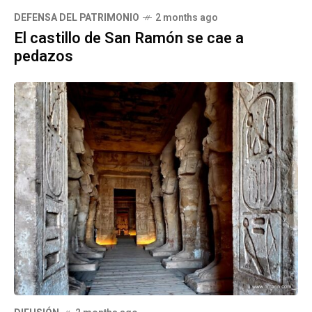
CENTRO ANDALUZ DE LA FOTOGRAFÍA
PREMIOS
ECOLOGÍA
LOS MILLARES
MURALLAS
LIBRO
BANDERAS NEGRAS EN LA MURALLA DE JAYRÁN
MUSEOS
MUSEOS DE TERQUE
PATRIMONIO CULTURAL
PREMIOS ALCAZABA
CONTACTO
Nuestra sede :
Calle de la Almedina, nº 16,
CIS Almeraya. Almería
Teléfono:
639 089 794 // 608 047 008
Mail:
asociacion@amigosdelaalcazaba.org
Aviso Legal |
Política de Cookies |
Política de