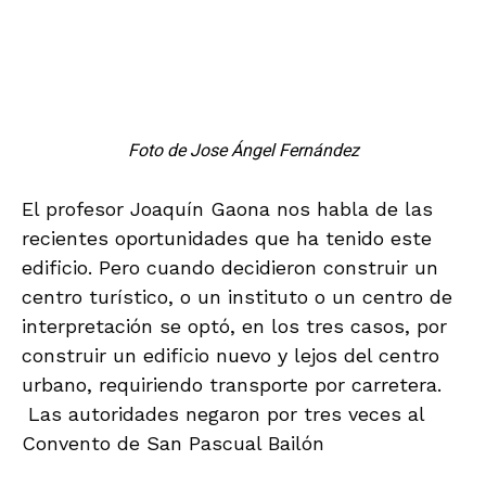
DIFUSIÓN
2 months ago
V Jornadas de Egiptología - 1 y 2
conferencia
Stay Informed With the Latest & Most
Important News