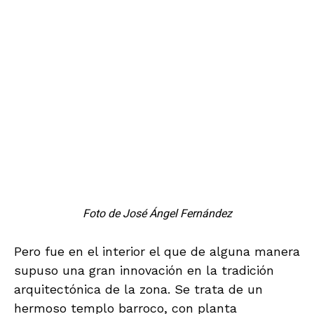
debiera tener como lema “patrimonio querido,
patrimonio protegido”. Sin embargo el
Convento de San Pascual Bailón ya es una
ruina casi completa
Como otras órdenes religiosas establecidas en
Almería en el siglo XVI, el objetivo era la
cristianización de la población morisca, por lo
que se establecía que debían construirse en
la periferia de las poblaciones y obtener los
recursos necesarios de las expropiaciones a
los vencidos. La protesta morisca se convirtió
en rebelión y guerra, con incendio de iglesias y
matanzas de religiosos y cristianos viejos.
Cuando San Pascual Bailón se estableció en la
zona eligió un lugar ya sagrado y llamado la
Cruz de los Mártires, en recuerdo de los