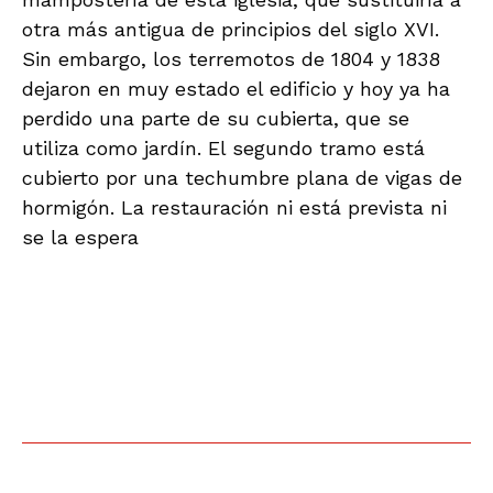
otra más antigua de principios del siglo XVI.
Sin embargo, los terremotos de 1804 y 1838
dejaron en muy estado el edificio y hoy ya ha
perdido una parte de su cubierta, que se
utiliza como jardín. El segundo tramo está
cubierto por una techumbre plana de vigas de
hormigón. La restauración ni está prevista ni
se la espera
Foto de José Ángel Fernández
Sin embargo, la iglesia de Almócita merece
mejor suerte pues posee una bella fábrica y
armadura de madera a cuatro aguas decorada
de lacería, quizás de los carpinteros Francisco