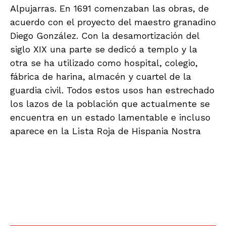
DIFUSIÓN
2 months ago
Abu Simbel y los “templos divinos” de
Egipto