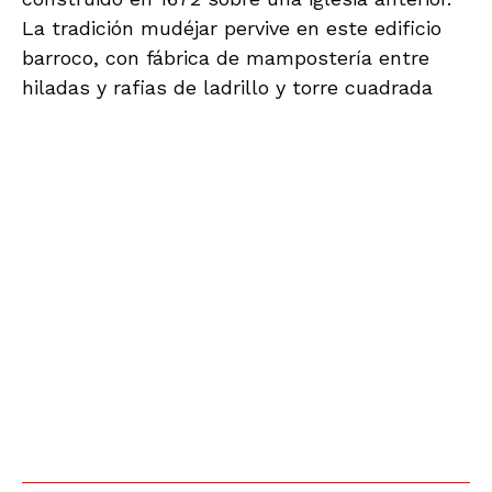
EL CONVENTO DE SAN PASCUAL
BAILÓN
FIGURA EN LA “LISTA ROJA” DE
HISPANIA NOSTRA POR SU
CLAMOROSO ABANDONO
Foto de Jose Ángel Fernández
No estuvimos solos los AMIGOS DE LA
ALCAZABA en esta última visita. Contamos
con la presencia de los Amigos del Convento,
que desde hace años luchan sin resultado por
la recuperación de esta parte de su historia.
Dicen que siempre fue muy querido por los
lujareños. Quizás la norma de protección