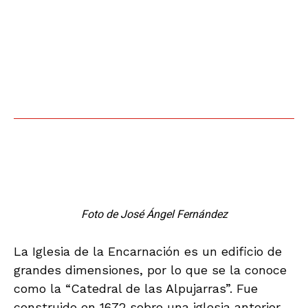
barroco, con fábrica de mampostería entre
hiladas y rafias de ladrillo y torre cuadrada
Foto de José Ángel Fernández
Pero fue en el interior el que de alguna manera
supuso una gran innovación en la tradición
arquitectónica de la zona. Se trata de un
hermoso templo barroco, con planta
contrarreformista de cruz latina, cubierta e
bóveda de medio cañón y cúpula sobre el
crucero. Para subrayar la “teatralidad” barroca
se construyó a mediados del siglo XVIII un
imponente retablo que fue dorado.