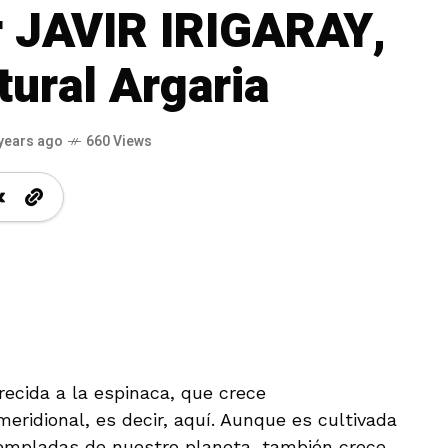
 JAVIR IRIGARAY,
tural Argaria
years ago
660 Views
recida a la espinaca, que crece
ridional, es decir, aquí. Aunque es cultivada
empladas de nuestro planeta, también crece