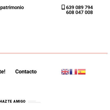
l patrimonio
639 089 794
608 047 008
te!
Contacto
HAZTE AMIGO