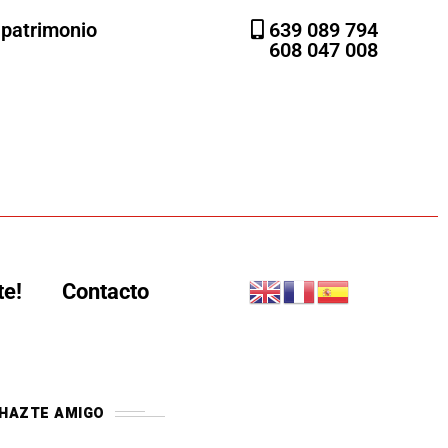
l patrimonio
639 089 794
608 047 008
te!
Contacto
HAZTE AMIGO