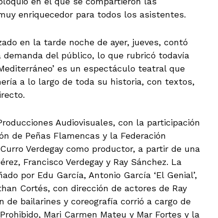
oloquio en el que se compartieron las
 muy enriquecedor para todos los asistentes.
izado en la tarde noche de ayer, jueves, contó
 demanda del público, lo que rubricó todavía
Mediterráneo’ es un espectáculo teatral que
ría a lo largo de toda su historia, con textos,
recto.
roducciones Audiovisuales, con la participación
ión de Peñas Flamencas y la Federación
 Curro Verdegay como productor, a partir de una
 Pérez, Francisco Verdegay y Ray Sánchez. La
do por Edu García, Antonio García ‘El Genial’,
than Cortés, con dirección de actores de Ray
 de bailarines y coreografía corrió a cargo de
n Prohibido, Mari Carmen Mateu y Mar Fortes y la