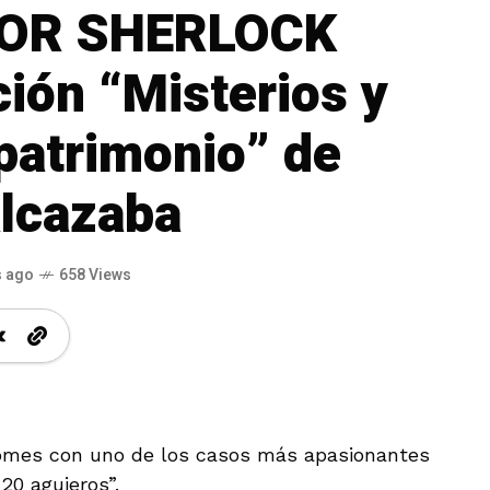
POR SHERLOCK
ión “Misterios y
 patrimonio” de
Alcazaba
s ago
658 Views
omes con uno de los casos más apasionantes
20 agujeros”.