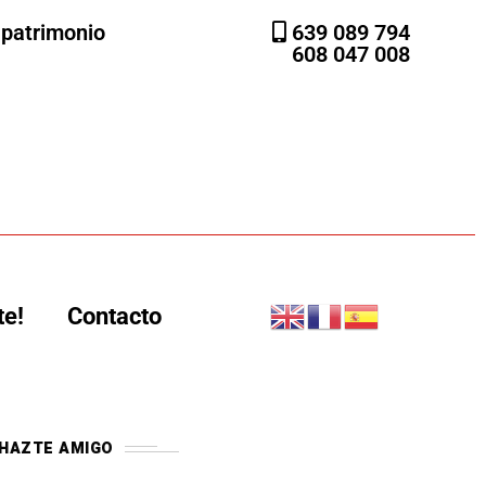
l patrimonio
639 089 794
608 047 008
te!
Contacto
HAZTE AMIGO