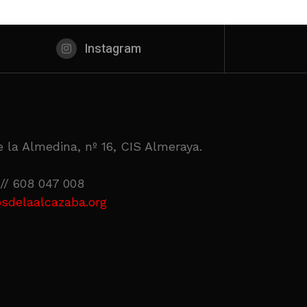
Instagram
 la Almedina, nº 16, CIS Almeraya.
// 608 047 008
sdelaalcazaba.org