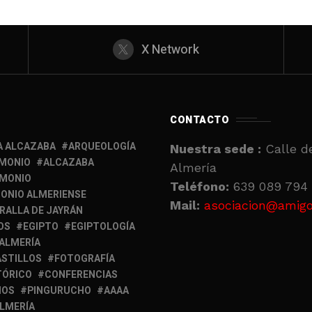
X Network
CONTACTO
A ALCAZABA
ARQUEOLOGÍA
Nuestra sede :
Calle de
IMONIO
ALCAZABA
Almería
IMONIO
Teléfono:
639 089 794 
ONIO ALMERIENSE
Mail:
asociacion@amigo
RALLA DE JAYRÁN
OS
EGIPTO
EGIPTOLOGÍA
 ALMERÍA
ASTILLOS
FOTOGRAFÍA
TÓRICO
CONFERENCIAS
MOS
PINGURUCHO
AAAA
ALMERÍA