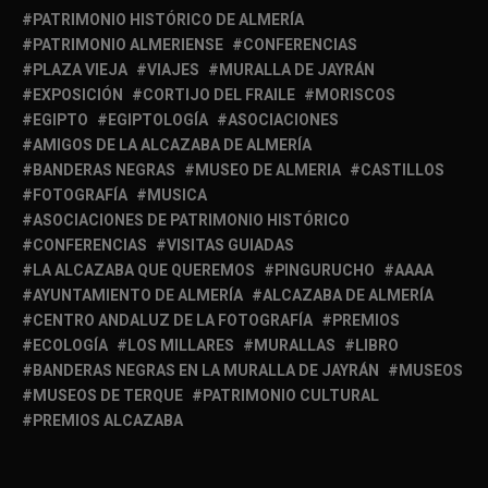
PATRIMONIO HISTÓRICO DE ALMERÍA
PATRIMONIO ALMERIENSE
CONFERENCIAS
PLAZA VIEJA
VIAJES
MURALLA DE JAYRÁN
EXPOSICIÓN
CORTIJO DEL FRAILE
MORISCOS
EGIPTO
EGIPTOLOGÍA
ASOCIACIONES
AMIGOS DE LA ALCAZABA DE ALMERÍA
BANDERAS NEGRAS
MUSEO DE ALMERIA
CASTILLOS
FOTOGRAFÍA
MUSICA
ASOCIACIONES DE PATRIMONIO HISTÓRICO
CONFERENCIAS
VISITAS GUIADAS
LA ALCAZABA QUE QUEREMOS
PINGURUCHO
AAAA
AYUNTAMIENTO DE ALMERÍA
ALCAZABA DE ALMERÍA
CENTRO ANDALUZ DE LA FOTOGRAFÍA
PREMIOS
ECOLOGÍA
LOS MILLARES
MURALLAS
LIBRO
BANDERAS NEGRAS EN LA MURALLA DE JAYRÁN
MUSEOS
MUSEOS DE TERQUE
PATRIMONIO CULTURAL
PREMIOS ALCAZABA