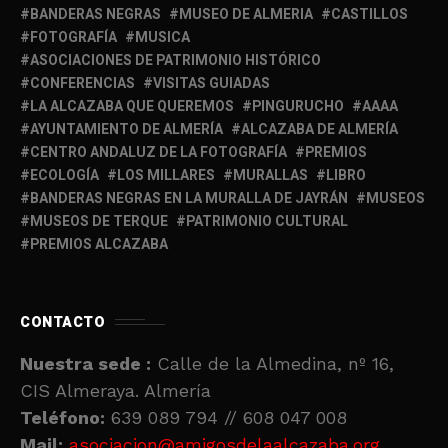
BANDERAS NEGRAS
MUSEO DE ALMERIA
CASTILLOS
FOTOGRAFÍA
MUSICA
ASOCIACIONES DE PATRIMONIO HISTÓRICO
CONFERENCIAS
VISITAS GUIADAS
LA ALCAZABA QUE QUEREMOS
PINGURUCHO
AAAA
AYUNTAMIENTO DE ALMERÍA
ALCAZABA DE ALMERÍA
CENTRO ANDALUZ DE LA FOTOGRAFÍA
PREMIOS
ECOLOGÍA
LOS MILLARES
MURALLAS
LIBRO
BANDERAS NEGRAS EN LA MURALLA DE JAYRÁN
MUSEOS
MUSEOS DE TERQUE
PATRIMONIO CULTURAL
PREMIOS ALCAZABA
CONTACTO
Nuestra sede :
Calle de la Almedina, nº 16,
CIS Almeraya. Almería
Teléfono:
639 089 794 // 608 047 008
Mail:
asociacion@amigosdelaalcazaba.org