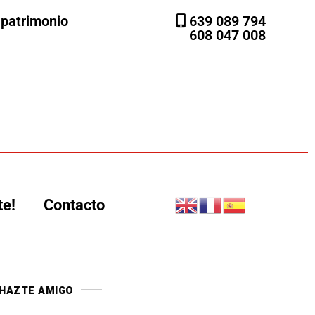
l patrimonio
639 089 794
608 047 008
te!
Contacto
HAZTE AMIGO