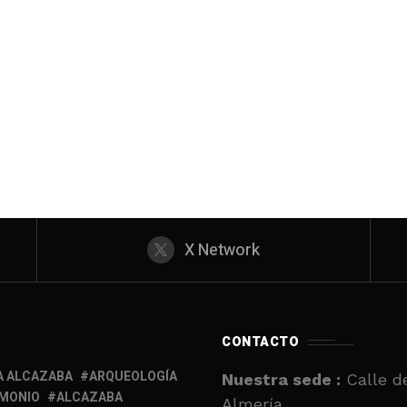
X Network
CONTACTO
A ALCAZABA
ARQUEOLOGÍA
Nuestra sede :
Calle de
IMONIO
ALCAZABA
Almería