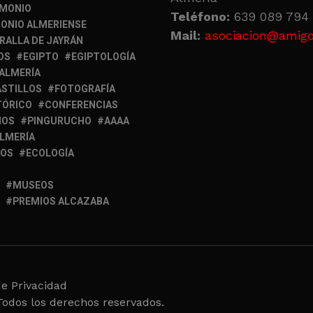
IMONIO
Teléfono:
639 089 794 
ONIO ALMERIENSE
Mail:
asociacion@amigo
RALLA DE JAYRÁN
OS
EGIPTO
EGIPTOLOGÍA
 ALMERÍA
ASTILLOS
FOTOGRAFÍA
TÓRICO
CONFERENCIAS
MOS
PINGURUCHO
AAAA
ALMERÍA
IOS
ECOLOGÍA
MUSEOS
PREMIOS ALCAZABA
de Privacidad
Todos los derechos reservados.