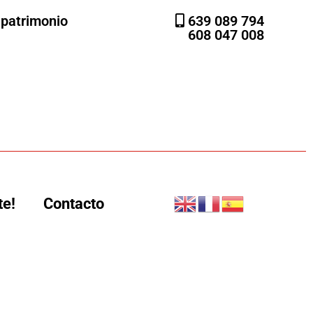
l patrimonio
639 089 794
608 047 008
te!
Contacto